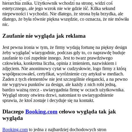
hierarchia znika. Użytkownik wchodzi na stronę, widzi coś
estetycznego, ale jego wzrok nie wie gdzie iść. Kilka sekund
niepewności i wychodzi. Nie dlatego, że strona była brzydka, ale
dlatego, że była równie piękna wszędzie, co oznacza, że nie mówiła
nic.
Zaufanie nie wygląda jak reklama
Jest pewna ironia w tym, że firmy wydają fortunę na piękny design
żeby wyglądać wiarygodnie, podczas gdy to, co naprawdę buduje
zaufanie to coś zupełnie innego. Jest to twarz prawdziwego
człowieka, konkretna liczba, opinia z imieniem, nazwiskiem i
zdjęciem. Nie anonimowy cytat w cudzysłowie, logo firmy z którą
współpracowałeś, certyfikat, wyróżnienie czy artykuł w mediach.
Żaden z tych elementów nie jest szczególnie elegancki, a na pewno
nie wygrywa punktów za design, ale każdy z nich robi jedną,
bardzo ważną rzecz - uwiarygadnia firmę w oczach użytkownika.
Wygląd strony otwiera drzwi, natomiast to uwiarygodnienie
sprawia, że ktoś zostaje i decyduje się na kontakt.
Dlaczego
Booking.com
celowo wygląda tak jak
wygląda
Booking.com
to jedna z najbardziej dochodowych stron