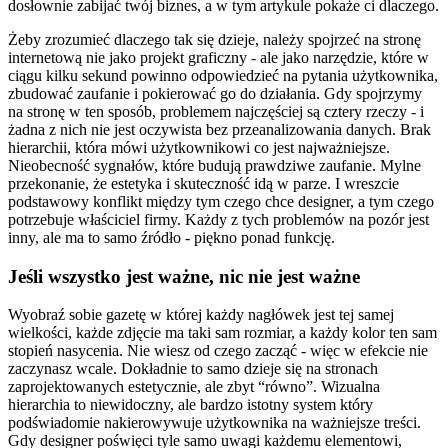
dosłownie zabijać twój biznes, a w tym artykule pokaże ci dlaczego.
Żeby zrozumieć dlaczego tak się dzieje, należy spojrzeć na stronę
internetową nie jako projekt graficzny - ale jako narzędzie, które w
ciągu kilku sekund powinno odpowiedzieć na pytania użytkownika,
zbudować zaufanie i pokierować go do działania. Gdy spojrzymy
na stronę w ten sposób, problemem najczęściej są cztery rzeczy - i
żadna z nich nie jest oczywista bez przeanalizowania danych. Brak
hierarchii, która mówi użytkownikowi co jest najważniejsze.
Nieobecność sygnałów, które budują prawdziwe zaufanie. Mylne
przekonanie, że estetyka i skuteczność idą w parze. I wreszcie
podstawowy konflikt między tym czego chce designer, a tym czego
potrzebuje właściciel firmy. Każdy z tych problemów na pozór jest
inny, ale ma to samo źródło - piękno ponad funkcję.
Jeśli wszystko jest ważne, nic nie jest ważne
Wyobraź sobie gazetę w której każdy nagłówek jest tej samej
wielkości, każde zdjęcie ma taki sam rozmiar, a każdy kolor ten sam
stopień nasycenia. Nie wiesz od czego zacząć - więc w efekcie nie
zaczynasz wcale. Dokładnie to samo dzieje się na stronach
zaprojektowanych estetycznie, ale zbyt “równo”. Wizualna
hierarchia to niewidoczny, ale bardzo istotny system który
podświadomie nakierowywuje użytkownika na ważniejsze treści.
Gdy designer poświęci tyle samo uwagi każdemu elementowi,