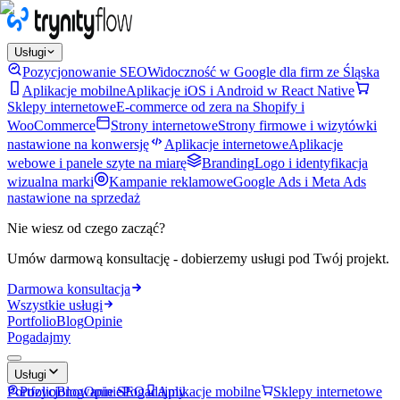
Usługi
Pozycjonowanie SEO
Widoczność w Google dla firm ze Śląska
Aplikacje mobilne
Aplikacje iOS i Android w React Native
Sklepy internetowe
E-commerce od zera na Shopify i
WooCommerce
Strony internetowe
Strony firmowe i wizytówki
nastawione na konwersję
Aplikacje internetowe
Aplikacje
webowe i panele szyte na miarę
Branding
Logo i identyfikacja
wizualna marki
Kampanie reklamowe
Google Ads i Meta Ads
nastawione na sprzedaż
Nie wiesz od czego zacząć?
Umów darmową konsultację - dobierzemy usługi pod Twój projekt.
Darmowa konsultacja
Wszystkie usługi
Portfolio
Blog
Opinie
Pogadajmy
Usługi
Portfolio
Pozycjonowanie SEO
Blog
Opinie
Pogadajmy
Aplikacje mobilne
Sklepy internetowe