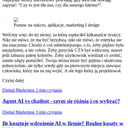
zapytać: “Czy to jest dla nas, czy dla naszego klienta?”.
Postaw na sukces, aplikacje, marketing I design
Wróćmy więc do tej strony, za którą zapłaciłeś kilkanaście tysięcy.
Nikt nie mówi, że ma być brzydsza, nikt nie mówi, że estetyka nie
ma znaczenia. Chodzi o coś subtelniejszego, o to, żeby piękno było
narzędziem, a nie celem. Żeby przycisk CTA był widoczny, nawet
jeśli zaburza paletę kolorów. Żeby użytkownik wiedział co zrobić,
zanim zdąży pomyśleć. Twoja strona może być piękna i skuteczna
jednocześnie, ale tylko wtedy gdy na pierwszym miejscu stawiasz
człowieka, który ma na nią wejść. A nie tego który ją projektował.
Czytaj dalej
Digital Marketing
·
2
min czytania
Agent AI vs chatbot - czym się różnią i co wybrać?
Digital Marketing
·
3
min czytania
Ile kosztuje wdrożenie AI w firmie? Realne koszty w