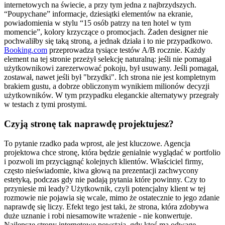
internetowych na świecie, a przy tym jedna z najbrzydszych.
“Poupychane” informacje, dziesiątki elementów na ekranie,
powiadomienia w stylu “15 osób patrzy na ten hotel w tym
momencie”, kolory krzyczące o promocjach. Żaden designer nie
pochwaliłby się taką stroną, a jednak działa i to nie przypadkowo.
Booking.com
przeprowadza tysiące testów A/B rocznie. Każdy
element na tej stronie przeżył selekcję naturalną: jeśli nie pomagał
użytkownikowi zarezerwować pokoju, był usuwany. Jeśli pomagał,
zostawał, nawet jeśli był "brzydki". Ich strona nie jest kompletnym
brakiem gustu, a dobrze obliczonym wynikiem milionów decyzji
użytkowników. W tym przypadku eleganckie alternatywy przegrały
w testach z tymi prostymi.
Czyją stronę tak naprawdę projektujesz?
To pytanie rzadko pada wprost, ale jest kluczowe. Agencja
projektowa chce stronę, która będzie genialnie wyglądać w portfolio
i pozwoli im przyciągnąć kolejnych klientów. Właściciel firmy,
często nieświadomie, kiwa głową na prezentacji zachwycony
estetyką, podczas gdy nie padają pytania które powinny. Czy to
przyniesie mi leady? Użytkownik, czyli potencjalny klient w tej
rozmowie nie pojawia się wcale, mimo że ostatecznie to jego zdanie
naprawdę się liczy. Efekt tego jest taki, że strona, która zdobywa
duże uznanie i robi niesamowite wrażenie - nie konwertuje.
Najlepsze strony internetowe powstają, gdy ktoś ma odwagę