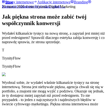
Strony internetowe
Aplikacje internetowe
Branding
Blog
Kampanie reklamowe
Wszystkie usługi →
26 marca 2026
·
4
min czytania
·
Digital Marketing
Jak piękna strona może zabić twój
współczynnik konwersji
Wydałeś kilkanaście tysięcy na nową stronę, a zapytań jest mniej niż
przed redesignem? Sprawdź dlaczego estetyka zabija konwersję i co
naprawdę sprawia, że strona sprzedaje.
T
TrynityFlow
TrynityFlow
Wyobraź sobie, że wydałeś właśnie kilkanaście tysięcy na stronę
internetową. Strona jest niebywale piękna, agencja chwali się nią w
portfolio, a znajomi nie mogą wyjść z podziwu. Okazuje się jednak,
że ty dostajesz mniej zapytań niż przed redesignem. To nie
przypadek - to jeden z najczęstszych i najdroższych błędów w
świecie cyfrowego marketingu. Piękna strona internetowa może